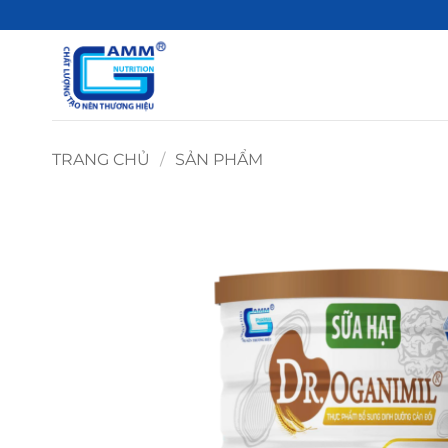
Bỏ
qua
nội
dung
TRANG CHỦ
/
SẢN PHẨM