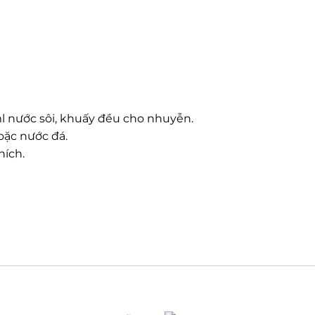
0ml nước sôi, khuấy đều cho nhuyễn.
oặc nước đá.
hích.