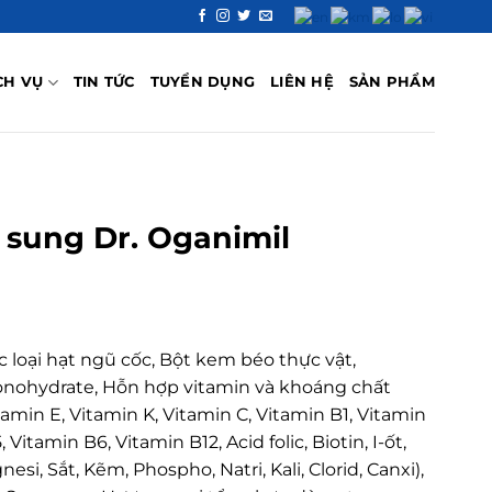
CH VỤ
TIN TỨC
TUYỂN DỤNG
LIÊN HỆ
SẢN PHẨM
sung Dr. Oganimil
loại hạt ngũ cốc, Bột kem béo thực vật,
onohydrate, Hỗn hợp vitamin và khoáng chất
tamin E, Vitamin K, Vitamin C, Vitamin B1, Vitamin
Vitamin B6, Vitamin B12, Acid folic, Biotin, I-ốt,
i, Sắt, Kẽm, Phospho, Natri, Kali, Clorid, Canxi),