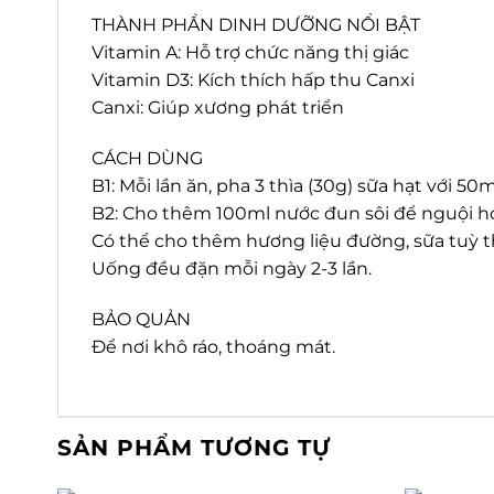
THÀNH PHẦN DINH DƯỠNG NỔI BẬT
Vitamin A: Hỗ trợ chức năng thị giác
Vitamin D3: Kích thích hấp thu Canxi
Canxi: Giúp xương phát triển
CÁCH DÙNG
B1: Mỗi lần ăn, pha 3 thìa (30g) sữa hạt với 5
B2: Cho thêm 100ml nước đun sôi để nguội h
Có thể cho thêm hương liệu đường, sữa tuỳ t
Uống đều đặn mỗi ngày 2-3 lần.
BẢO QUẢN
Để nơi khô ráo, thoáng mát.
SẢN PHẨM TƯƠNG TỰ