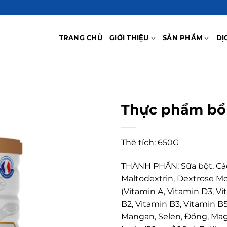
TRANG CHỦ
GIỚI THIỆU
SẢN PHẨM
DỊ
Thực phẩm bổ 
Thể tích: 650G
THÀNH PHẦN: Sữa bột, Các 
Maltodextrin, Dextrose M
(Vitamin A, Vitamin D3, Vi
B2, Vitamin B3, Vitamin B5, 
Mangan, Selen, Đồng, Magnes