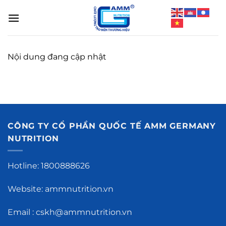
Bỏ
qua
nội
dung
Nội dung đang cập nhật
CÔNG TY CỔ PHẦN QUỐC TẾ AMM GERMANY
NUTRITION
Hotline: 1800888626
Website: ammnutrition.vn
Email : cskh@ammnutrition.vn