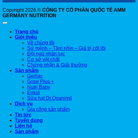
Copyright 2026 ©
CÔNG TY CỔ PHẦN QUỐC TẾ AMM
GERMANY NUTRITION
Trang chủ
Giới thiệu
Về chúng tôi
Sứ mệnh – Tầm nhìn – Giá trị cốt lõi
Đội ngũ nhân lực
Cơ sở vật chất
Chứng nhận & Giải thưởng
Sản phẩm
Gerllac
Grow Plus +
Nutri Baby
Enkid
Sữa hạt Dr.Oganimil
Dịch vụ
Gia công sản phẩm
Tin tức
Tuyển dụng
Liên hệ
Sản phẩm