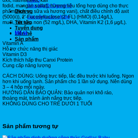
oxit, natri selenit, kali
Enkid
fodid, mangan sulfat), hương liệu tổng hợp dùng cho thực
Sữa hạt Dr.Oganimil
phẩm (hương sữa và hương vani), chất điều chỉnh độ axit
Dịch vụ
(500(ii)), 2′-Fucosyllactose (2′-FL) (HMO) (0,14g/L),
Gia công sản phẩm
muối, bột sữa non (52 mg/L), DHA, Vitamin K2 (1,6 μg/L).
Tin tức
Tuyển dụng
Mô tả
Liên hệ
Sản phẩm
Vitamin A
Hỗ trợ chức năng thị giác
Vitamin D3
Kích thích hấp thu Canxi Protein
Cung cấp năng lượng
CÁCH DÙNG: Uống trực tiếp, lắc đều trước khi luống. Ngon
hơn khi uống lạnh. Sản phẩm cho 1 lần sử dụng. Nên dùng
3 – 4 hộp mỗi ngày.
HƯỚNG DẪN BẢO QUẢN: Bảo quản nơi khô ráo,
thoáng mát, tránh ánh nắng trực tiếp.
KHÔNG DÙNG CHO TRẺ DƯỚI 1 TUỔI
Sản phẩm tương tự