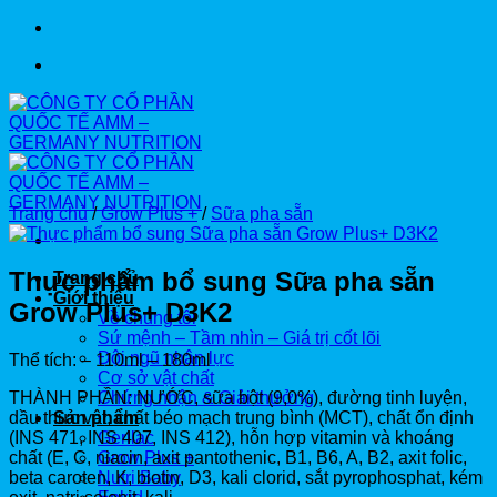
Bỏ
qua
nội
dung
Trang chủ
/
Grow Plus +
/
Sữa pha sẵn
Thực phẩm bổ sung Sữa pha sẵn
Trang chủ
Giới thiệu
Grow Plus+ D3K2
Về chúng tôi
Sứ mệnh – Tầm nhìn – Giá trị cốt lõi
Đội ngũ nhân lực
Thể tích:
– 110ml – 180ml
Cơ sở vật chất
THÀNH PHẦN: NƯỚC, sữa bột (9,0%), đường tinh luyện,
Chứng nhận & Giải thưởng
dầu thực vật, chất béo mạch trung bình (MCT), chất ổn định
Sản phẩm
(INS 471, INS 407, INS 412), hỗn hợp vitamin và khoáng
Gerllac
chất (E, C, niacin, axit pantothenic, B1, B6, A, B2, axit folic,
Grow Plus +
beta caroten, K, biotin, D3, kali clorid, sắt pyrophosphat, kém
Nutri Baby