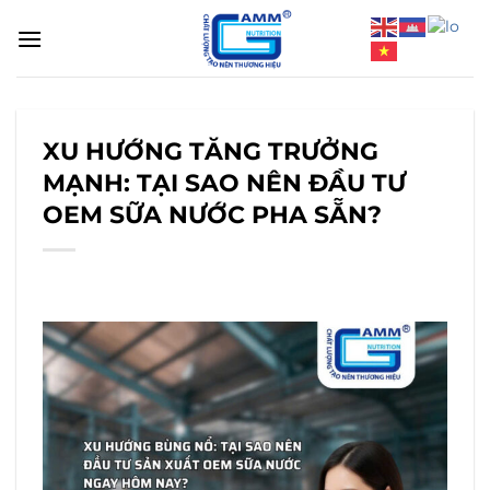
Bỏ
qua
nội
dung
XU HƯỚNG TĂNG TRƯỞNG
MẠNH: TẠI SAO NÊN ĐẦU TƯ
OEM SỮA NƯỚC PHA SẴN?