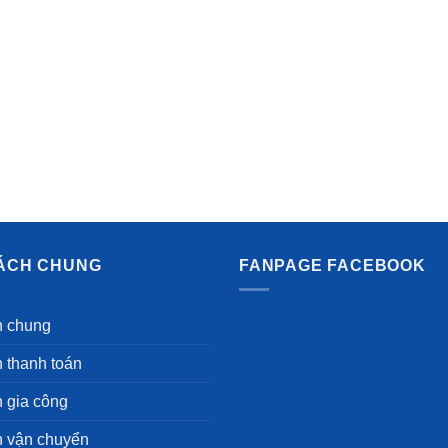
SÁCH CHUNG
FANPAGE FACEBOOK
h chung
 thanh toán
 gia công
h vận chuyển