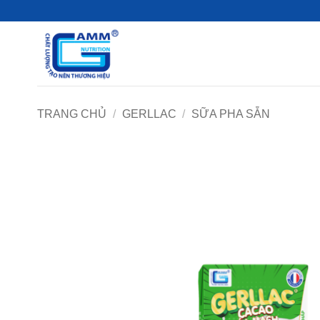
Bỏ
qua
nội
dung
TRANG CHỦ
/
GERLLAC
/
SỮA PHA SẴN