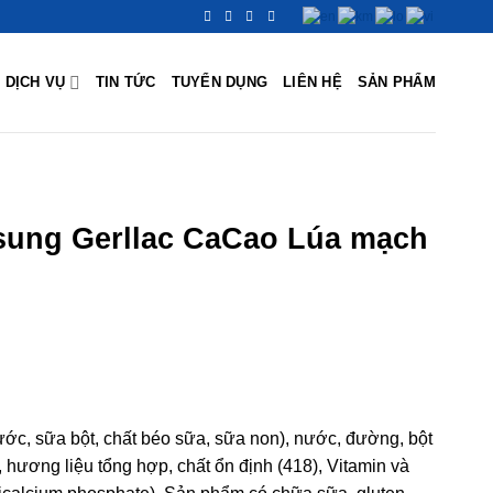
DỊCH VỤ
TIN TỨC
TUYỂN DỤNG
LIÊN HỆ
SẢN PHẨM
sung Gerllac CaCao Lúa mạch
c, sữa bột, chất béo sữa, sữa non), nước, đường, bột
, hương liệu tổng hợp, chất ổn định (418), Vitamin và