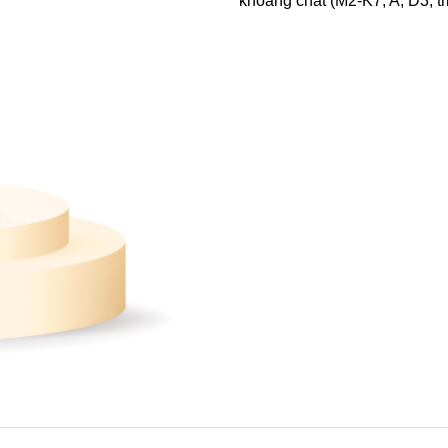
khoáng chất (M2-K7, A, D3, t