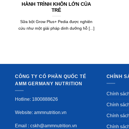
HÀNH TRÌNH KHÔN LỚN CỦA
TRẺ
Sữa bột Grow Plus+ Pedia được nghiên
cứu như một giải pháp dinh dưỡng hỗ [...]
CÔNG TY CỔ PHẦN QUỐC TẾ
CHÍNH 
AMM GERMANY NUTRITION
Chính sác
Hotline: 1800888626
Chính sách
Website: ammnutrition.vn
Chính sách
Email : cskh@ammnutrition.vn
Chính sác